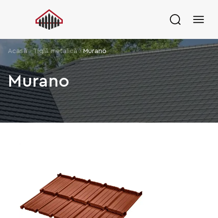
Acasă
Țiglă metalică
Murano
Murano