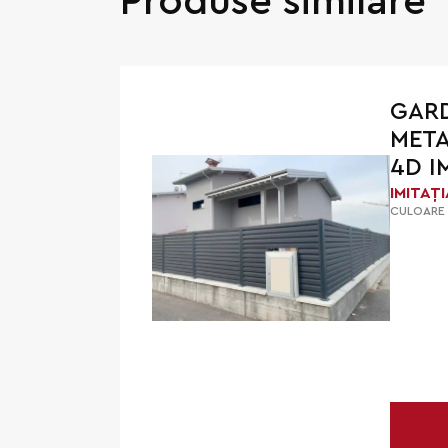
Produse similare
GARD
META
4D I
LEMN
IMITAȚ
CULOARE