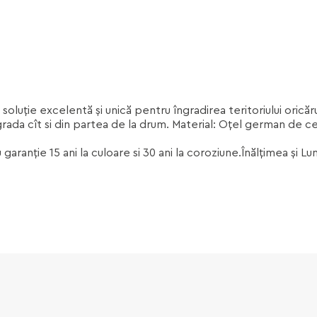
o soluție excelentă și unică pentru îngradirea teritoriului oric
rada cît si din partea de la drum. Material: Oțel german de ce
aranție 15 ani la culoare si 30 ani la coroziune.Înălțimea și L