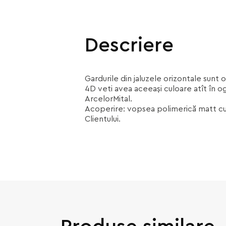
Descriere
Gardurile din jaluzele orizontale sunt 
4D veti avea aceeași culoare atît în og
ArcelorMital.
Acoperire: vopsea polimerică matt cu g
Clientului.