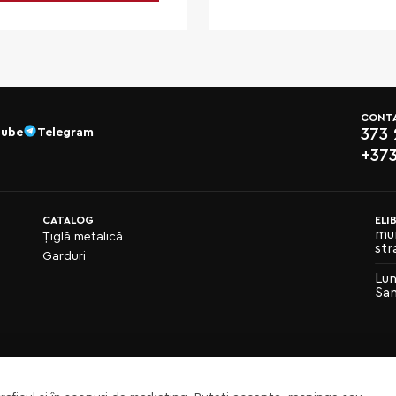
CONT
373
tube
Telegram
+37
CATALOG
ELI
mun
Țiglă metalică
str
Garduri
Lun
Sam