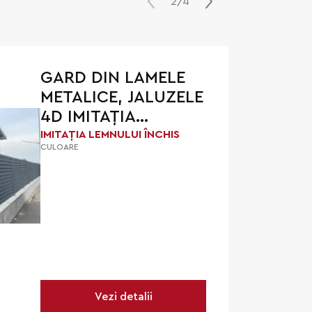
2/4
GARD DIN LAMELE
METALICE, JALUZELE
4D IMITAȚIA
LEMNULUI DESCHIS
IMITAȚIA LEMNULUI ÎNCHIS
CULOARE
Vezi detalii