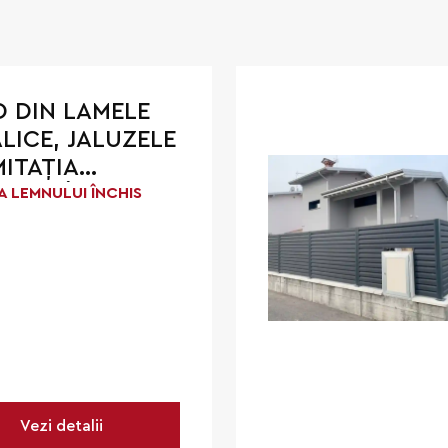
 DIN LAMELE
LICE, JALUZELE
MITAȚIA
ULUI ÎNCHIS
IA LEMNULUI ÎNCHIS
Vezi detalii