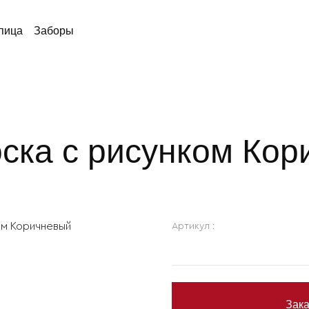
пица
Заборы
ска с рисунком Ко
Артикул :
Зака