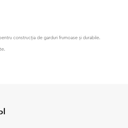
 pentru construcția de garduri frumoase și durabile.
te.
ы