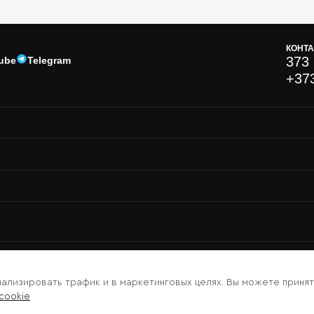
КОНТ
373 
ube
Telegram
+37
нализировать трафик и в маркетинговых целях. Вы можете принят
cookie