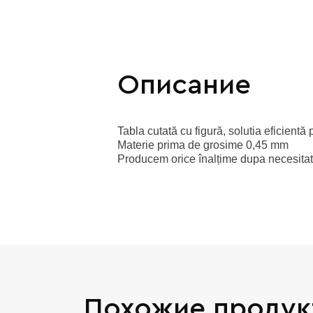
Описание
Tabla cutată cu figură, solutia eficientă
Materie prima de grosime 0,45 mm
Producem orice înalțime dupa necesitat
Похожие продук