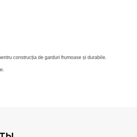
 pentru construcția de garduri frumoase și durabile.
e.
ты