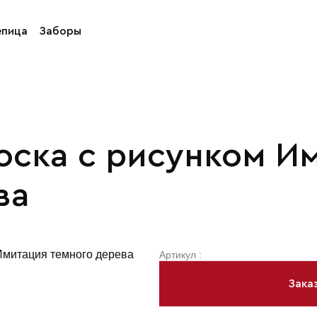
епица
Заборы
оска с рисунком И
ва
Артикул :
Зака