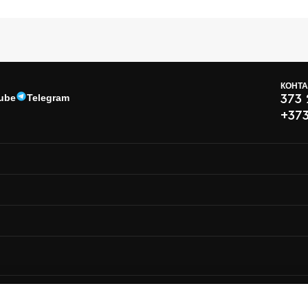
КОНТ
ube
Telegram
373
+37