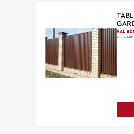
TABL
GARD
RAL 80
CULOARE