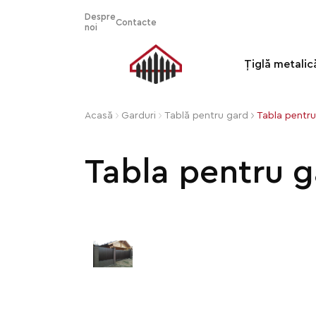
Despre
Contacte
noi
Țiglă metalic
Acasă
Garduri
Tablă pentru gard
Tabla pentru
Tabla pentru g